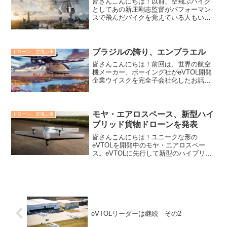
皆さんこんにちは！以前、空飛ぶバイク
としてあの新庄剛志監督がパフォーマン
スで飛んだバイクを覚えている人もいる
かもしれません。しかしそれは失敗に終
わりました。新たに中国のリクター社が
開発中の電動スカイライダーX1という小
型の乗り物が発表させま...
ブラジルの誇り、エンブラエル
ドローン、空飛ぶ車
皆さんこんにちは！前回は、世界の航空
機メーカー、ボーイング社がeVTOL開発
企業ウイスクを完全子会社化したお話を
しました。ライバルのフランス、エアバ
ス社もCityAirbus NextGenと呼ばれる独
自の4人乗りeVTOL航空機を開発して...
モヤ・エアロスペース、新型ハイ
ドローン、空飛ぶ車
ブリッド貨物ドローンを発表
皆さんこんにちは！ユニークな形の
eVTOLを開発中のモヤ・エアロスペー
ス。eVTOLに先行して新型のハイブリッ
ドのドローンを発表しました。「航続距
離が延長され効率性が向上した新型ハイ
ブリッド貨物ドローン」を発表サン・ジ
ョゼ・ドス・カンポスに...
eVTOLリーダーは継続 その2