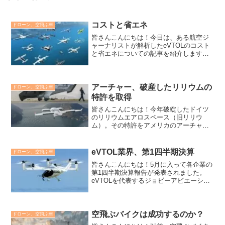
コストと省エネ
ドローン、空飛ぶ車
皆さんこんにちは！今日は、ある航空ジ
ャーナリストが解析したeVTOLのコスト
と省エネについての記事を紹介します。
ビョルン・フェールム氏、航空経済アナ
リストビョルン・フェールムは、リーハ
ム ニュース アンド アナリシス（この記
事の出版会社）...
アーチャー、破産したリリウムの
ドローン、空飛ぶ車
特許を取得
皆さんこんにちは！今年破綻したドイツ
のリリウムエアロスペース（旧リリウ
ム）。その特許をアメリカのアーチャー
アビエーションが買い取ることになりま
した。リリウムの技術はどのように使わ
れるのでしょうか？また、アーチャーの
eVTOL業界、第1四半期決算
ドローン、空飛ぶ車
今後の戦略は？アーチャー、...
皆さんこんにちは！5月に入って各企業の
第1四半期決算報告が発表されました。
eVTOLを代表するジョビーアビエーショ
ン、アーチャーアビエーション。それぞ
れ、設備投資や実験予算などの超過で結
果は赤字です。今後はどうなるのでしょ
うか？ジョビーアビ...
空飛ぶバイクは成功するのか？
ドローン、空飛ぶ車