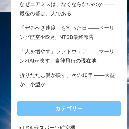
なぜニアミスは、なくならないのか ——
最後の砦は、人である
「守るべき速度」を割った日 ——ベーリ
ング航空445便、NTSB最終報告
「人を増やす」ソフトウェア ——マーリ
ン×IAIが映す、自律飛行の現在地
折りたたむ翼が映す、次の10年 ——大型
か、小型か
カテゴリー
LSA 軽スポーツ航空機