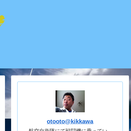
otooto@kikkawa
航空自衛隊にて戦闘機に乗ってい