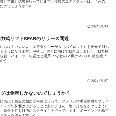
乗せて飛行試験を行っています。今後のエアタクシーは、「死の
たのでしょうか？e...
2024.09.30
動力式リフトSFARのリリース間近
にちは！いよいよ、エアタクシーが人（パイロット）を乗せて飛ぶ
るようになります。FAAは、許可に向けて動き出しました。動力付
合：パイロットの認定と運用Joby 社の 2 機の eVTOL 航空機プ
う...
2024.09.27
ングは倒産しかないのでしょうか？
にちは！最近の相次ぐ事故によって、アメリカ大手航空機サプライ
イングの株価は上がることはありません。追い打ちをかけるように
、賃金上昇を目的にストライキを行っています。ボーイングの株主
どちらを望みますか?...