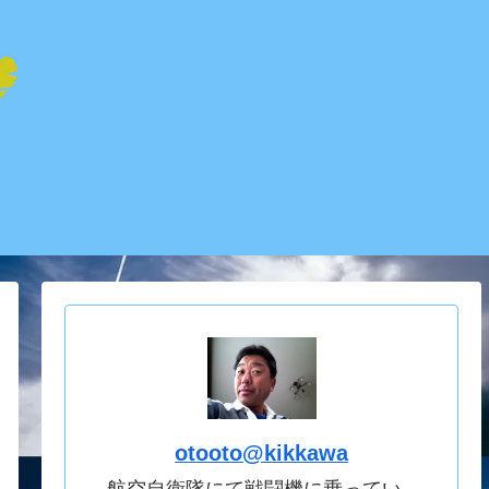
otooto@kikkawa
航空自衛隊にて戦闘機に乗ってい