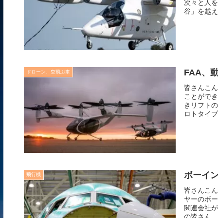
次々と人を
谷」を越え
FAA、
ドローン、空飛ぶ車
皆さんこん
ことができ
きリフトの統
ロトタイプの
ボーイ
飛行機
皆さんこん
ヤーのボー
関連会社が
の皆さん、