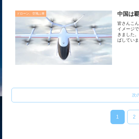
中国は
ドローン、空飛ぶ車
皆さんこん
イメージで
きました。
ばしていま
次
1
2