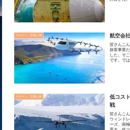
航空会
ドローン、空飛ぶ車
皆さんこん
旅客事業だ
した。そこ
です。では
低コス
ドローン、空飛ぶ車
戦
皆さんこん
ウィンドレ
ーズ、南極
置き、低コ