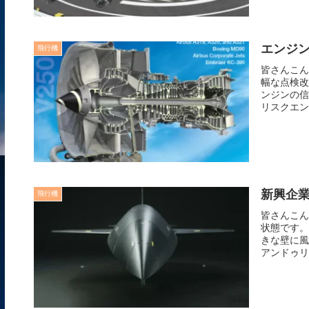
エンジ
飛行機
皆さんこん
幅な点検改
ンジンの信
リスクエン
新興企業
飛行機
皆さんこん
状態です。
きな壁に風
アンドゥリ