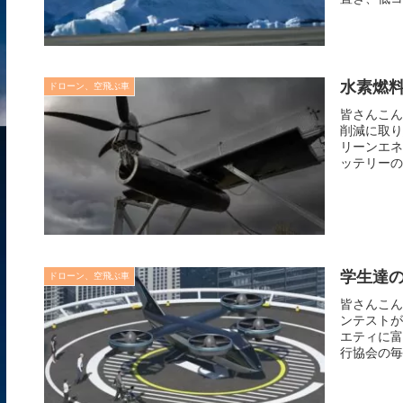
水素燃
ドローン、空飛ぶ車
皆さんこん
削減に取り
リーンエネ
ッテリーの
学生達
ドローン、空飛ぶ車
皆さんこん
ンテストが
エティに富
行協会の毎