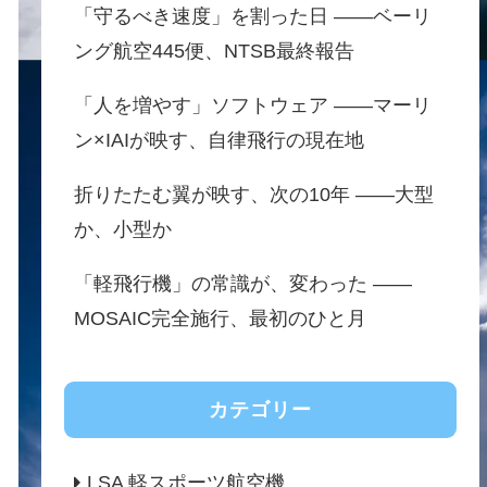
「守るべき速度」を割った日 ——ベーリ
ング航空445便、NTSB最終報告
「人を増やす」ソフトウェア ——マーリ
ン×IAIが映す、自律飛行の現在地
折りたたむ翼が映す、次の10年 ——大型
か、小型か
「軽飛行機」の常識が、変わった ——
MOSAIC完全施行、最初のひと月
カテゴリー
LSA 軽スポーツ航空機