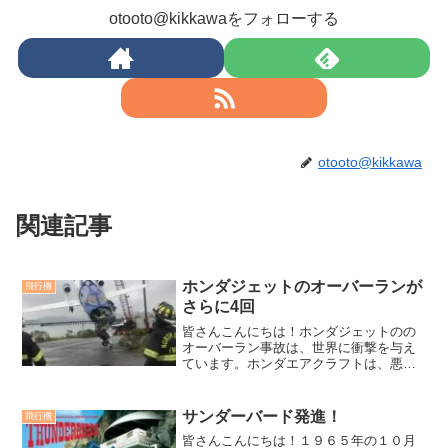
otooto@kikkawaをフォローする
otooto@kikkawa
関連記事
ホンダジェットのオーバーランが
飛行機
さらに4回
皆さんこんにちは！ホンダジェットのの
オーバーラン事故は、世界に衝撃を与え
ています。ホンダエアクラフトは、悪天
候（濡れた滑走路）での着陸要領のビデ
オを製作して注意喚起を図っています。
はたして原因はパイロットミスだけなの
サンダーバード発進！
飛行機
でしょうか？ホンダジェッ...
皆さんこんにちは！１９６５年の１０月