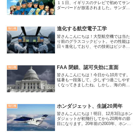
１１日、イギリスのテレビで初めてサン
ダーバードが放送されました。サンダー
バードと聞いて、アメリカ海軍のアクロ
バットチームか？それとも雷鳥？なんて
思われた方も入りと思いますが。。。人
形劇で１時間の特撮番組で...
進化する航空電子工学
飛行機
皆さんこんにちは！大型航空機では当た
り前のグラスコックピット。その性能は
日々進化しており、その技術はビジネス
ジェット機やヘリコプター、LSA（軽ス
ポーツ航空機）まで採用がされていま
す。ゆっくりと、しかし確実に未来へ進
む航空電子工学SkyOS...
FAA 閉鎖、認可失効に直面
飛行機
皆さんこんにちは！今日から10月です。
猛暑も一段落して、少しずつ過ごしやす
くなってきましたね。しかし、海の向こ
うアメリカではたいへんなことが起こっ
ています！米議会が合意に達しなけれ
ば、訓練や税金が停止される可能性FAA
は、政府閉鎖の可能性だ...
ホンダジェット、生誕20周年
飛行機
皆さんこんにちは！明日、12月3日はホン
ダジェットが初飛行してから20周年の節
目になります。20年前の2003年、ホンダ
ジェットはライト兄弟が世界で初飛行し
た1903年12月17日の100周年に間に合わ
せるように開発を急ぎました。そし