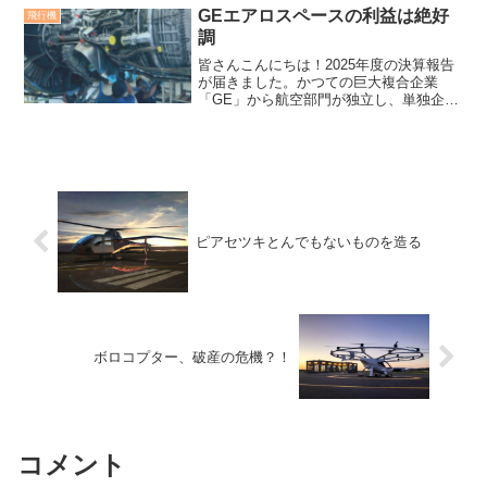
て・・...
GEエアロスペースの利益は絶好
飛行機
調
皆さんこんにちは！2025年度の決算報告
が届きました。かつての巨大複合企業
「GE」から航空部門が独立し、単独企業
として歩み始めたGEエアロスペース。そ
の勢いが止まりません！ライバル達の動
向も、分析します。【2026年最新】GEエ
アロスペース...
ピアセツキとんでもないものを造る
ボロコプター、破産の危機？！
コメント