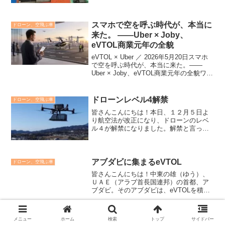
です。FPVFPVと一般のドローンとの違
いFPVとは、専用のゴーグルを使...
スマホで空を呼ぶ時代が、本当に
ドローン、空飛ぶ車
来た。 ——Uber × Joby、
eVTOL商業元年の全貌
eVTOL × Uber ／ 2026年5月20日スマホ
で空を呼ぶ時代が、本当に来た。——
Uber × Joby、eVTOL商業元年の全貌ワン
タップでJobyのeVTOLを予約できる
「Uber Air」が始動。ドバイで今年中に有
償飛行、NY...
ドローンレベル4解禁
ドローン、空飛ぶ車
皆さんこんにちは！本日、１２月５日よ
り航空法が改正になり、ドローンのレベ
ル４が解禁になりました。解禁と言って
もまだまだ課題は多く残っています。そ
れではレベル4解禁で何が変わるのでしょ
うか？レベル４ドローンのレベル４と
は？２０２２年１２月５日...
アブダビに集まるeVTOL
ドローン、空飛ぶ車
皆さんこんにちは！中東の雄（ゆう）、
ＵＡＥ（アラブ首長国連邦）の首都、ア
ブダビ。そのアブダビは、eVTOLを積極
的に誘致しています。どうしてアブダビ
なのか？Joby、アブダビと協力して「電
動エアタクシーエコシステムの確立」を
eVTOLリーダーは成熟してい
ドローン、空飛ぶ車
メニュー
ホーム
検索
トップ
サイドバー
目指す(クレジッ...