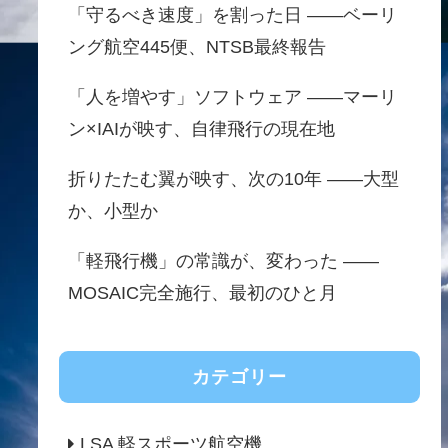
「守るべき速度」を割った日 ——ベーリ
ング航空445便、NTSB最終報告
「人を増やす」ソフトウェア ——マーリ
ン×IAIが映す、自律飛行の現在地
折りたたむ翼が映す、次の10年 ——大型
か、小型か
「軽飛行機」の常識が、変わった ——
MOSAIC完全施行、最初のひと月
カテゴリー
LSA 軽スポーツ航空機