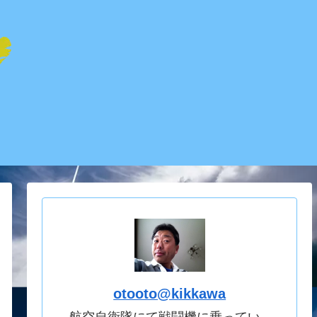
otooto@kikkawa
航空自衛隊にて戦闘機に乗ってい