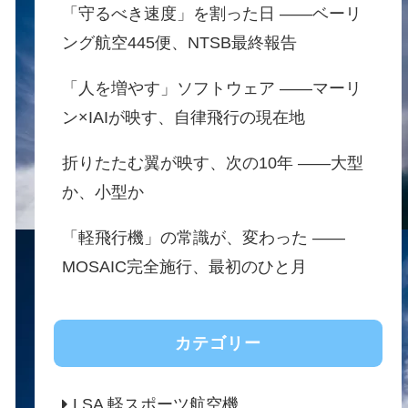
「守るべき速度」を割った日 ——ベーリ
ング航空445便、NTSB最終報告
「人を増やす」ソフトウェア ——マーリ
ン×IAIが映す、自律飛行の現在地
折りたたむ翼が映す、次の10年 ——大型
か、小型か
「軽飛行機」の常識が、変わった ——
MOSAIC完全施行、最初のひと月
カテゴリー
LSA 軽スポーツ航空機