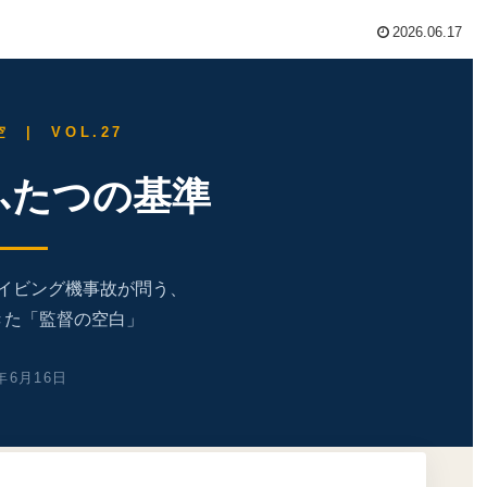
2026.06.17
 | VOL.27
ふたつの基準
イビング機事故が問う、
きた「監督の空白」
6年6月16日