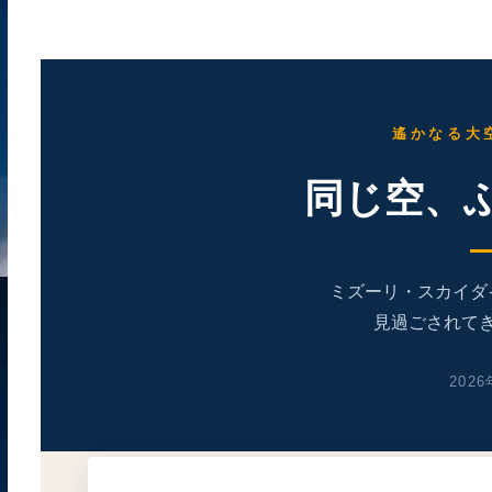
遙かなる大空
同じ空、
ミズーリ・スカイダ
見過ごされて
202