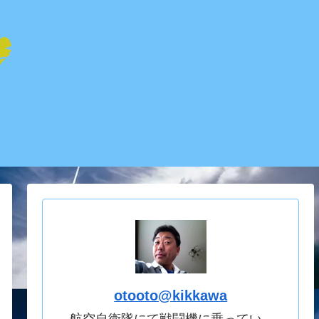
otooto@kikkawa
航空自衛隊にて戦闘機に乗ってい