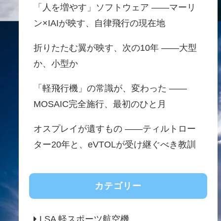
「人を増やす」ソフトウェア ——マーリ
ン×IAIが映す、自律飛行の現在地
折りたたむ翼が映す、次の10年 ——大型
か、小型か
「軽飛行機」の常識が、変わった ——
MOSAIC完全施行、最初のひと月
オスプレイが遺すもの ——ティルトロー
ター20年と、eVTOLが受け継ぐべき教訓
カテゴリー
LSA 軽スポーツ航空機