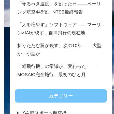
「守るべき速度」を割った日 ——ベーリ
ング航空445便、NTSB最終報告
「人を増やす」ソフトウェア ——マーリ
ン×IAIが映す、自律飛行の現在地
折りたたむ翼が映す、次の10年 ——大型
か、小型か
「軽飛行機」の常識が、変わった ——
MOSAIC完全施行、最初のひと月
カテゴリー
LSA 軽スポーツ航空機