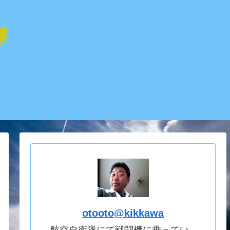
otooto@kikkawa
航空自衛隊にて戦闘機に乗ってい