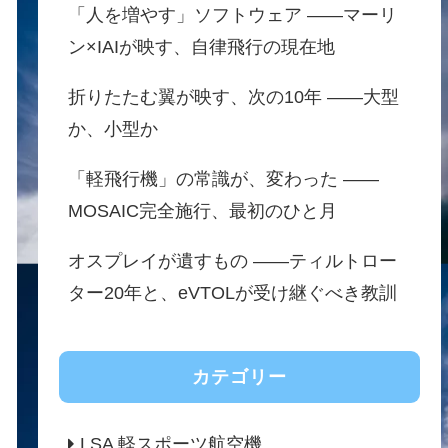
「人を増やす」ソフトウェア ——マーリ
ン×IAIが映す、自律飛行の現在地
折りたたむ翼が映す、次の10年 ——大型
か、小型か
「軽飛行機」の常識が、変わった ——
MOSAIC完全施行、最初のひと月
オスプレイが遺すもの ——ティルトロー
ター20年と、eVTOLが受け継ぐべき教訓
カテゴリー
LSA 軽スポーツ航空機