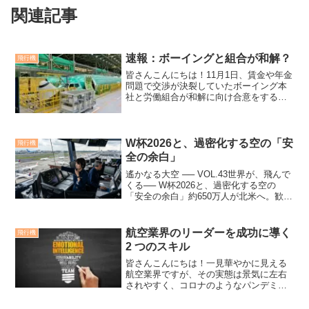
関連記事
速報：ボーイングと組合が和解？
飛行機
皆さんこんにちは！11月1日、賃金や年金
問題で交渉が決裂していたボーイング本
社と労働組合が和解に向け合意をするこ
とが判りました。10月末での期限付き交
渉に合意できませんでしたが、ここに来
て新たな動きがありました。ボーイング
と労働組合が新たな...
W杯2026と、過密化する空の「安
飛行機
全の余白」
遙かなる大空 ── VOL.43世界が、飛んで
くる── W杯2026と、過密化する空の
「安全の余白」約650万人が北米へ。歓喜
の祭典は、空にとって史上有数のストレ
ステストでもある。今朝、日本中がワー
ルドカップに沸いている。だが空を見上
航空業界のリーダーを成功に導く
飛行機
げる者...
2 つのスキル
皆さんこんにちは！一見華やかに見える
航空業界ですが、その実態は景気に左右
されやすく、コロナのようなパンデミッ
クやリーマンショックなどの突然の不況
時には経営は悪化してしまいます。そん