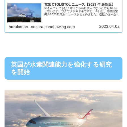
電気 CTOL/STOL ニュース【2023 年 最新版】
皆さんこんにちは！昨日から新社会人になった方も多いか
と思います。ワクワクドキドキですね。今日は、電機航空
機の2023年最新ニュースをまとめました。複数の国や企業
にまたがる新しい契約、パートナーシップ、飛行試験によ
り、高度なエアモビリティ（A...
2023.04.02
harukanaru-oozora.conohawing.com
英国が水素関連能力を強化する研究
を開始