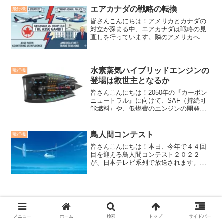
な航空業界をリードするリーダーのスキ
エアカナダの戦略の転換
飛行機
ルとは？航空業界のリーダ...
皆さんこんにちは！アメリカとカナダの
対立が深まる中、エアカナダは戦略の見
直しを行っています。隣のアメリカへの
観光を回避し、欧州やアジア、南米にシ
フトする計画です。それに伴い使用する
機材も大型化、長距離化の機体A350に変
更します。約30年ぶ...
水素蒸気ハイブリッドエンジンの
飛行機
登場は救世主となるか
皆さんこんにちは！2050年の『カーボン
ニュートラル』に向けて、SAF（持続可
能燃料）や、低燃費のエンジンの開発な
ど様々な取り組みがなされています。そ
んな中、水素蒸気ハイブリッドエンジン
という新しいシステムが登場しました。
鳥人間コンテスト
飛行機
プラット・アンド・...
皆さんこんにちは！本日、今年で４４回
目を迎える鳥人間コンテスト２０２２
が、日本テレビ系列で放送されます。鳥
人間コンテスト大会 歴史１９７７年に
滋賀県近江八幡市の宮ヶ浜水泳場で、第
１回大会が開催されました。毎年７月に
琵琶湖を舞台に開催され、１...
メニュー
ホーム
検索
トップ
サイドバー
パーソナルLSA、世界第2位のカブ・クラ