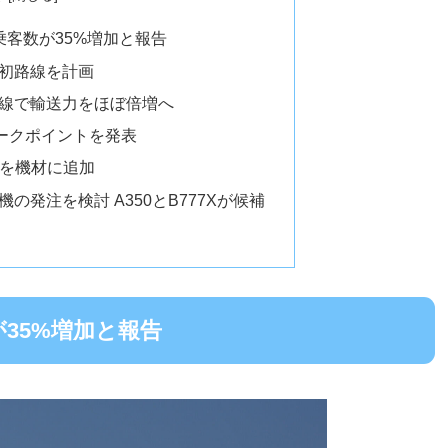
乗客数が35%増加と報告
初路線を計画
線で輸送力をほぼ倍増へ
ワークポイントを発表
oを機材に追加
発注を検討 A350とB777Xが候補
35%増加と報告