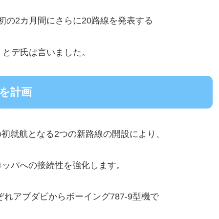
最初の2カ月間にさらに20路線を発表する
」とデ氏は言いました。
を計画
初就航となる2つの新路線の開設により、
ロッパへの接続性を強化します。
ぞれアブダビからボーイング787-9型機で