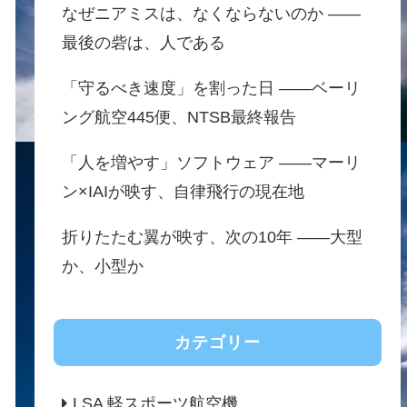
なぜニアミスは、なくならないのか ——
最後の砦は、人である
「守るべき速度」を割った日 ——ベーリ
ング航空445便、NTSB最終報告
「人を増やす」ソフトウェア ——マーリ
ン×IAIが映す、自律飛行の現在地
折りたたむ翼が映す、次の10年 ——大型
か、小型か
カテゴリー
LSA 軽スポーツ航空機