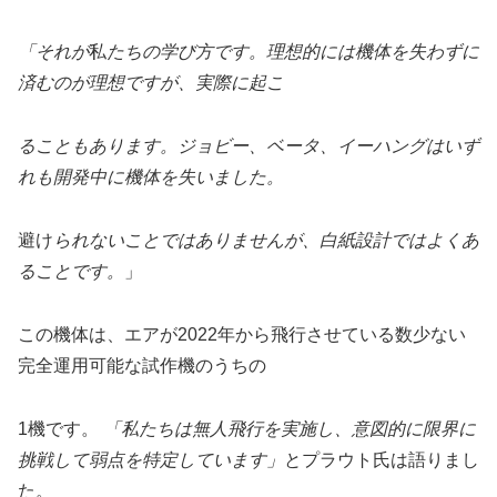
「それが
私
たちの学び方です。理想的には機体を失わずに
済むのが理想ですが、実際に起こ
ることもあります。ジョビー、ベータ、イーハングはいず
れも開発中に機体を失いました。
避け
られないことではありませんが、
白紙設計ではよくあ
ることです。
」
この機体は、エアが2022年から飛行させている数少ない
完全運用可能な試作機のうちの
1機です。
「私たちは無人飛行を実施し、意図的に限界に
挑戦して弱点を特定しています」
とプラウト氏は語りまし
た。