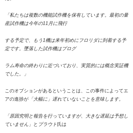
「私たちは複数の機能試作機を保有しています。最初の量
産試作機は今年の11月に飛行
する予定で、もう1機は来年初めにフロリダに到着する予
定です。墜落した試作機はプログ
ラム寿命の終わりに近づいており、実質的には概念実証機
でした。」
このオプションがあるということは、この事件によってエ
アの進捗が
「大幅に」遅れていないことを意味します。
「
原因究明と報告を行っていますが、大きな遅延は予想し
ていません
」
と
プラウト
氏は