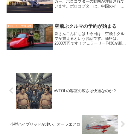
カー、ボロコプターの動向が注目されて
います。ボロコプターは、中国のイーハ
ングと並んで自動で運航できるeVTOLを
開発している企業です。VoloCity eVTOL
航空機の量産開始にゴーサインを獲得
ボ...
空飛ぶクルマの予約が始まる
ドローン、空飛ぶ車
皆さんこんにちは！今日は、空飛ぶクル
マが買えるというお話です。価格は、
2300万円です！フェラーリーF430が新車
で買えるくらいです。フェラーリーF430
サムソンスカイ創業者で発明家のサム・
ブスフィールドサムソン・スカイは、サ
ム・ブスフィー...
eVTOLの客室の広さは快適なのか？
小型ハイブリッドが凄い、オーラエアロ