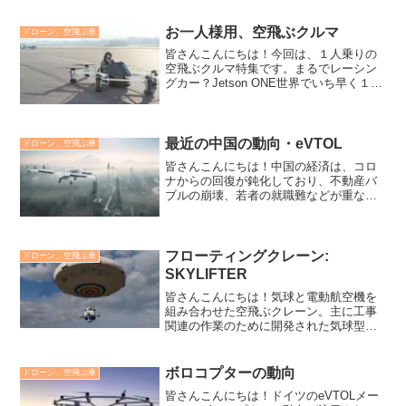
調査の記事も紹介します。ホライゾンエ
アクラフトの近況プロトタイプホバリン
お一人様用、空飛ぶクルマ
ドローン、空飛ぶ車
グテストを完了今年...
皆さんこんにちは！今回は、１人乗りの
空飛ぶクルマ特集です。まるでレーシン
グカー？Jetson ONE世界でいち早く１人
乗りの空飛ぶクルマを作ったのが、スウ
ェーデンのジェットソン社が開発した
Jetson ONE（ジェットソン・ワン）で
す。超軽...
最近の中国の動向・eVTOL
ドローン、空飛ぶ車
皆さんこんにちは！中国の経済は、コロ
ナからの回復が鈍化しており、不動産バ
ブルの崩壊、若者の就職難などが重な
り、経済は低迷しています。しかしなが
ら、eVTOL業界は政府のバックアップを
受けて成長を続けています。eVTOLが、
中国経済の起爆剤と...
フローティングクレーン:
ドローン、空飛ぶ車
SKYLIFTER
皆さんこんにちは！気球と電動航空機を
組み合わせた空飛ぶクレーン。主に工事
関連の作業のために開発された気球型ク
レーン。その丸い形にも意味があるので
す。スタートアップ SkyLifter（スカイリ
フター）飛行機が飛んでいるのを見るず
ボロコプターの動向
ドローン、空飛ぶ車
っと前から、...
皆さんこんにちは！ドイツのeVTOLメー