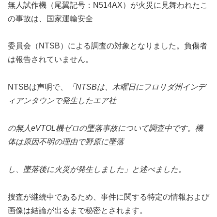
無人試作機（尾翼記号：N514AX）が火災に見舞われたこ
の事故は、国家運輸安全
委員会（NTSB）による調査の対象となりました。負傷者
は報告されていません。
NTSBは声明で、
「NTSBは、木曜日にフロリダ州インデ
ィアンタウンで発生したエア社
の無人eVTOL機ゼロの墜落事故について調査中です。機
体は原因不明の理由で野原に墜落
し、墜落後に火災が発生しました」と述べました。
捜査が継続中であるため、事件に関する特定の情報および
画像は結論が出るまで秘密とされます。