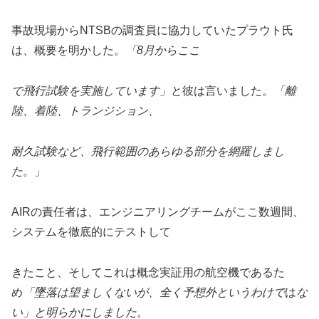
事故現場からNTSBの調査員に協力していたプラウト氏
は、概要を明かした。
「
8月からここ
で飛行試験を実施しています」
と
彼は言いました。
「
離
陸、着陸、トランジション、
耐久試験など、飛行範囲のあらゆる部分を網羅しまし
た。
」
AIRの責任者は、エンジニアリングチームがここ数週間、
システムを徹底的にテストして
きたこと、そしてこれは概念実証用の航空機であるた
め
「墜落は望ましくないが、全く予想外というわけで
は
な
い」と明らかにしました
。