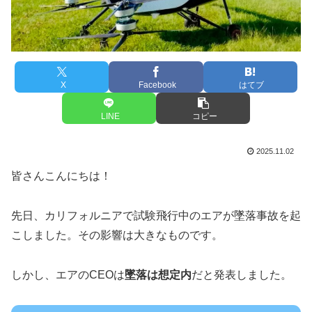
X
Facebook
はてブ
LINE
コピー
2025.11.02
皆さんこんにちは！
先日、カリフォルニアで試験飛行中のエアが墜落事故を起
こしました。その影響は大きなものです。
しかし、エアのCEOは
墜落は想定内
だと発表しました。