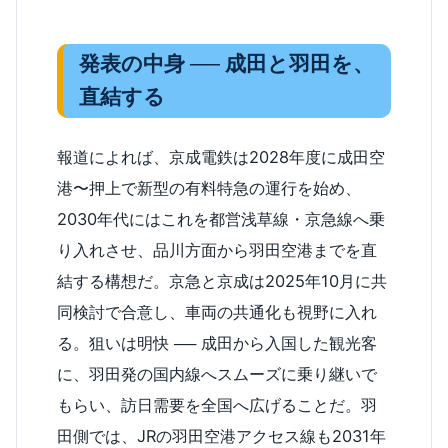
発表の中身 ── 成田と羽田を、
直結する
報道によれば、京成電鉄は2028年度に成田空
港〜押上で新型の有料特急の運行を始め、
2030年代にはこれを都営浅草線・京急線へ乗
り入れさせ、品川方面から羽田空港までを直
結する構想だ。京急と京成は2025年10月に共
同検討で合意し、車両の共通化も視野に入れ
る。狙いは明快 ── 成田から入国した観光客
に、羽田発の国内線へスムーズに乗り継いで
もらい、訪日需要を全国へ広げることだ。羽
田側では、JRの羽田空港アクセス線も2031年