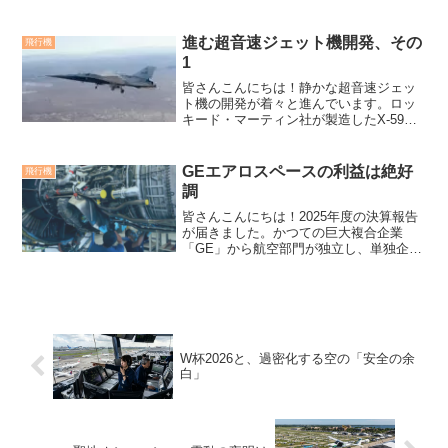
ングのT-7。ライバルも黙ってはいませ
ん。日本の練習機要件がボーイングT-7派
生型を推進する可能性日本は川崎重工の
進む超音速ジェット機開発、その
飛行機
T-4練習機約...
1
皆さんこんにちは！静かな超音速ジェッ
ト機の開発が着々と進んでいます。ロッ
キード・マーティン社が製造したX-59、
ハーミアスのMk 2.1、ライバル同士がし
のぎを削って開発の速度を加速していま
す。NASAのX-59NASAの静粛超音速研究
GEエアロスペースの利益は絶好
飛行機
機X...
調
皆さんこんにちは！2025年度の決算報告
が届きました。かつての巨大複合企業
「GE」から航空部門が独立し、単独企業
として歩み始めたGEエアロスペース。そ
の勢いが止まりません！ライバル達の動
向も、分析します。【2026年最新】GEエ
アロスペース...
W杯2026と、過密化する空の「安全の余
白」