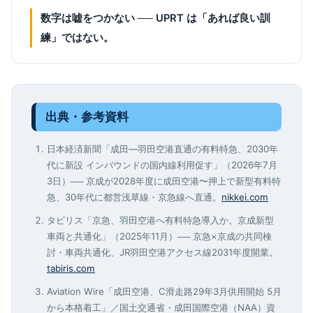
数字は嘘をつかない ── UPRT は「あれば良い訓
練」ではない。
出典・参考資料
日本経済新聞「成田―羽田空港直通の有料特急、2030年
代に新設 インバウンドの国内線利用促す」（2026年7月
3日）── 京成が2028年度に成田空港〜押上で新型有料特
急、30年代に都営浅草線・京急線へ直通。
nikkei.com
タビリス「京急、羽田空港へ有料特急導入か。京成新型
車両と共通化」（2025年11月）── 京急×京成の共同検
討・車両共通化、JR羽田空港アクセス線2031年度開業。
tabiris.com
Aviation Wire「成田空港、C滑走路29年3月供用開始 5月
から本格着工」／国土交通省・成田国際空港（NAA）資