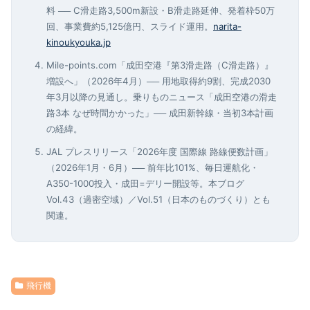
料 ── C滑走路3,500m新設・B滑走路延伸、発着枠50万
回、事業費約5,125億円、スライド運用。
narita-
kinoukyouka.jp
Mile-points.com「成田空港『第3滑走路（C滑走路）』
増設へ」（2026年4月）── 用地取得約9割、完成2030
年3月以降の見通し。乗りものニュース「成田空港の滑走
路3本 なぜ時間かかった」── 成田新幹線・当初3本計画
の経緯。
JAL プレスリリース「2026年度 国際線 路線便数計画」
（2026年1月・6月）── 前年比101%、毎日運航化・
A350-1000投入・成田=デリー開設等。本ブログ
Vol.43（過密空域）／Vol.51（日本のものづくり）とも
関連。
飛行機