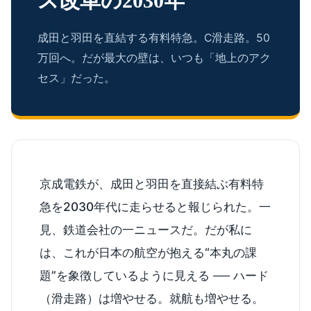
ス改革の2030年
成田と羽田を直結する有料特急。C滑走路。50
万回へ。だが最大の壁は、いつも「地上のアク
セス」だった。
京成電鉄が、成田と羽田を直接結ぶ有料特
急を2030年代に走らせると報じられた。一
見、鉄道会社の一ニュースだ。だが私に
は、これが日本の航空が抱える“本丸の課
題”を象徴しているように見える ── ハード
（滑走路）は増やせる。就航も増やせる。