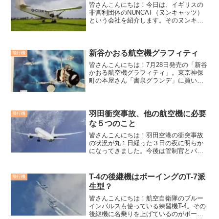
皆さんこんにちは！今日は、イギリスの
非営利団体のNUNCAT（ヌンキャッツ）
という会社を紹介します。そのヌンキャ
ッツが、地球環境に配慮した電動飛行機
を開発した話題です。NUNCAT（ヌンキ
ャッツ）NUNCAT（ヌンキャッツ）
NUNCAT（ヌ...
新谷かおる航空機グラフィティ
飛行機
皆さんこんにちは！7月28日発売の「新谷
かおる航空機グラフィティ」。東京神保
町の本屋さん「書泉グランデ」に買いに
来ました。しかし、すでに完売！その内
容を少しだけ紹介します。新谷かおるの
世界新谷かおる航空機グラフィティ新谷
かおる氏の画集「新谷...
羽田衝突事故、他の航空機に必要
飛行機
な５つのこと
皆さんこんにちは！羽田空港の衝突事故
の状況が丸１日経った３日の夜に明らか
になってきました。今後は管制官とパイ
ロットの交信記録が解析されて、事故原
因が明らかになってくるでしょう。パイ
ロットは、自機が事故に遭ったり緊急事
T-4の後継機はボーイングのT-7派
飛行機
態に陥った時の訓練は毎年...
生型？
皆さんこんにちは！航空自衛隊のブルー
インパルスも使っている練習機T-4。その
後継機に名乗りを上げているのがボーイ