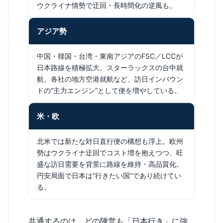
ウクライナ情勢で迂回・長時間化の逆風も。
アジア勢
中国・韓国・台湾・東南アジアのFSC／LCCが
日本路線を積極拡大。スターラックスの台中就
航、各社の地方空港就航など、訪日インバウン
ドの“主力エンジン”として便を増やしている。
米・欧
北米では新たな対日直行便の構想も浮上。欧州
勢はウクライナ迂回でコスト増を抱えつつ、旺
盛な訪日需要を背景に路線を維持・高品質化。
円安局面で日本は“行きたい国”であり続けてい
る。
共通するのは、どの陣営も「日本行き」に強