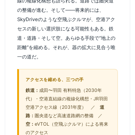
線の複線化構想も語られる。道路では圏央道
の整備が進む。そして——将来的には、
SkyDriveのような空飛ぶクルマが、空港アク
セスの新しい選択肢になる可能性もある。鉄
道・道路・そして空。あらゆる手段で“地上の
距離”を縮める。それが、器の拡大に見合う唯
一の道だ。
アクセスを縮める、三つの手
鉄道：
成田〜羽田 有料特急（2030年
代）・空港直結線の複線化構想・JR羽田
空港アクセス線（2031年度） ／
道
路：
圏央道など高速道路網の整備 ／
空：
eVTOL（空飛ぶクルマ）による将来
のアクセス