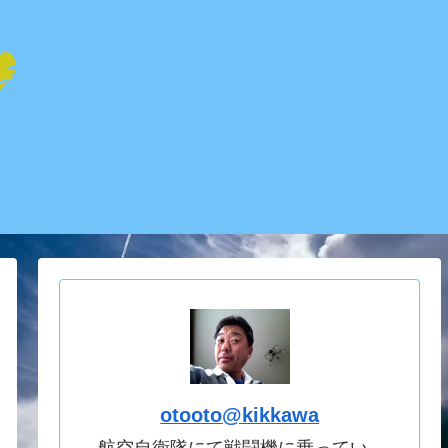
otooto@kikkawa
航空自衛隊にて戦闘機に乗ってい