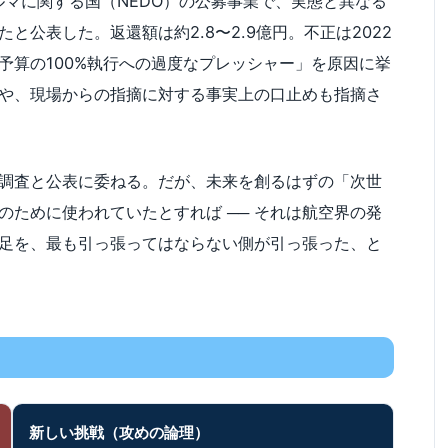
クルマに関する国（NEDO）の公募事業で、実態と異なる
公表した。返還額は約2.8〜2.9億円。不正は2022
予算の100%執行への過度なプレッシャー」を原因に挙
や、現場からの指摘に対する事実上の口止めも指摘さ
調査と公表に委ねる。だが、未来を創るはずの「次世
ために使われていたとすれば ── それは航空界の発
足を、最も引っ張ってはならない側が引っ張った、と
新しい挑戦（攻めの論理）