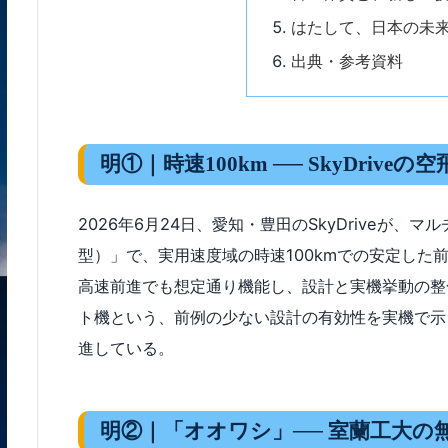
はたして、日本の未
出典・参考資料
明①｜時速100km ── SkyDrive
2026年6月24日、愛知・豊田のSkyDriveが、マ
型）」で、実用速度域の時速100kmでの安定した
高速前進でも想定通り機能し、設計と実機挙動の整
ト機という、前例の少ない設計の有効性を実機で示
進している。
明②｜「オオワシ」── 室蘭工大の