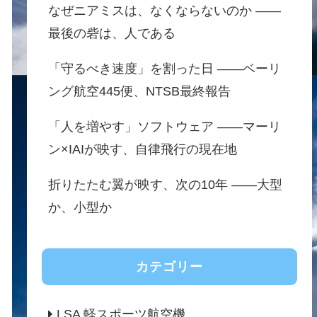
なぜニアミスは、なくならないのか ——
最後の砦は、人である
「守るべき速度」を割った日 ——ベーリ
ング航空445便、NTSB最終報告
「人を増やす」ソフトウェア ——マーリ
ン×IAIが映す、自律飛行の現在地
折りたたむ翼が映す、次の10年 ——大型
か、小型か
カテゴリー
LSA 軽スポーツ航空機