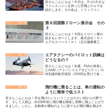
皆さんこんにちは！今日は、3つの大きな
ファンエンジンを持った空飛ぶクルマを
紹介します。その名は、トリィファン
600！トリィファン600XTI Aircraft社ト
リィファン600を開発したXTI Aircraft社
は、2012 年に米国でデ...
第８回国際ドローン展示会 その
ドローン、空飛ぶ車
３
皆さんこんにちは！今回もドローン展の
続きをレポートします。株式会社ＩＨＩ
エアロスペースＩＨＩ（石川播磨重工）
がドローンを活用する目的で設立したＩ
ＨＩエアロスペース。今回展示したドロ
ーンは、物流に特化したハイブリッド型
エアタクシーのパイロット訓練は
ドローン、空飛ぶ車
ドローンのi-Gryph...
どうなるの？
皆さんこんにちは！先週、FAAが発表し
たAAM（アドバンスエアモビリティ）の
特別連邦航空規則（SFAR)を受けて各企
業はパイロット訓練に関する草案をまと
めています。新たなパイロットの需要を
掘り起こすことができるのでしょうか？
飛行機に乗ることは、車の運転の
ドローン、空飛ぶ車
そしてエネルギー...
ように簡単で低コスト
皆さんこんにちは！空を飛びたいということは小さい頃からの夢で
す。そして人類は、約100年前に飛行機を開発し実際に飛ぶことがで
きました。しかし、自動車の運転のように誰でもが飛行機を飛ばすこ
とはできません。そんな考えを覆す新たな試みが始まってい...