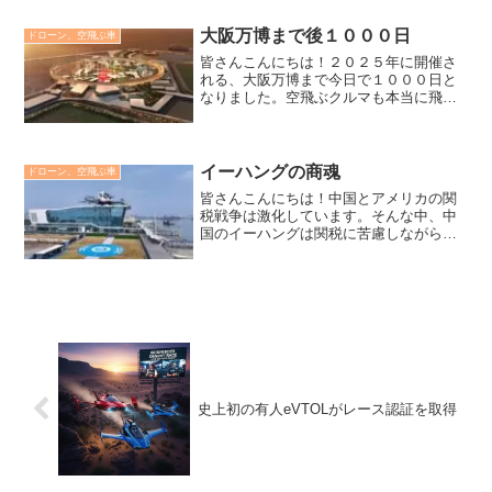
大阪万博まで後１０００日
ドローン、空飛ぶ車
皆さんこんにちは！２０２５年に開催さ
れる、大阪万博まで今日で１０００日と
なりました。空飛ぶクルマも本当に飛ぶ
大阪万博について紹介します。大阪・関
西万博大阪・関西万博の概要正式名称
は、大阪・関西万博（EXPO 2025
OSAKA, KANS...
イーハングの商魂
ドローン、空飛ぶ車
皆さんこんにちは！中国とアメリカの関
税戦争は激化しています。そんな中、中
国のイーハングは関税に苦慮しながらも
独自の商戦を展開しています。EH-216 S
の代理店が航空運航者証明書を取得イー
ハング社は最近、全額出資子会社の広東
省イーハングジェ...
史上初の有人eVTOLがレース認証を取得