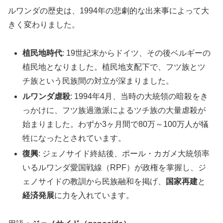
ルワンダの歴史は、1994年の悲劇的な出来事によって大
きく変わりました。
植民地時代
: 19世紀末からドイツ、その後ベルギーの
植民地となりました。植民地支配下で、フツ族とツ
チ族という民族間の対立が深まりました。
ルワンダ虐殺
: 1994年4月、当時の大統領の暗殺をき
っかけに、フツ族過激派によるツチ族の大量虐殺が
始まりました。わずか3ヶ月間で80万～100万人が犠
牲になったとされています。
復興
: ジェノサイド終結後、ポール・カガメ大統領率
いるルワンダ愛国戦線（RPF）が政権を掌握し、ジ
ェノサイドの教訓から民族融和を掲げ、
国家再建
と
経済発展
に力を入れています。